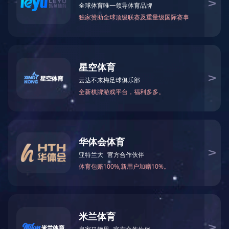
12月9日凌晨3点，在龙泉社
加班加点赶工期，跑出项目建设加速
为在规定的时间节点内项目建设顺
天也不懈怠 、一天也不耽误”的精
抓施工有利时机，推进项目建设。