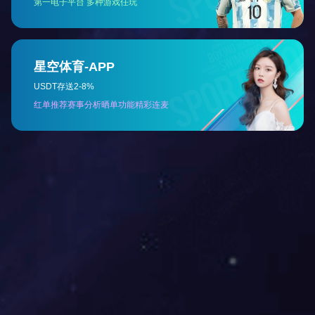
米兰官方网站
为全面落实主管
工作推进会议。米兰
部部长马涛对项目
发布时间：2025-
米兰官方网站
为快速推进解放
官方网站-米兰mi