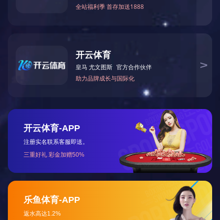
为进一步完善
提前圆满完成。 
工作任务。图/文：
发布时间：2025-
米兰官方网站
为做好“五一”
全生产检查活动，并
动，相关负责同志
发布时间：2025-