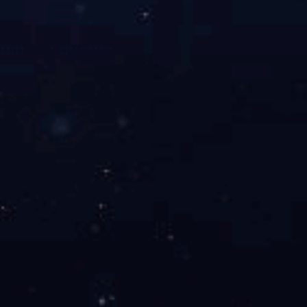
3月25日，
抓春季施工黄金期
人员以昂扬的斗志
发布时间：2025-
米兰官
Copyright © 2020 米兰官方网站-米兰milan(中国) All
电话：0632-5235666 传真：0632-5235666 