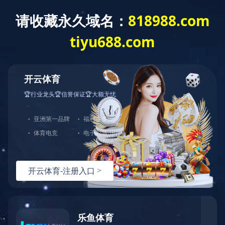
米兰官方网站
米兰官方网站-
米兰milan(中国)
米兰官方网站
滕投动态
TENGTOU NEWS
米兰官方网站-米兰milan(