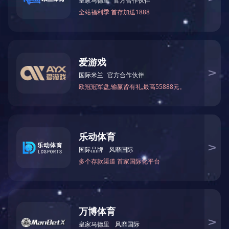
9月4日下午，市委副书记、市
迁和工程推进情况。滕发集团副总经理、
米兰milan(中国) 总经理侯钦军、