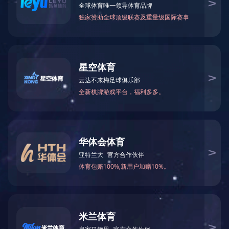
近日，米兰官方网站-米兰mila
场监理预验收、设计单位验收、监理