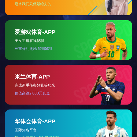
团员青年们先后来到山东三维钢结
动区及产品展厅，了解滕州优秀企业
先进管理方式。通过开展活动，促进
起到了学习借鉴先进工作经验的积极